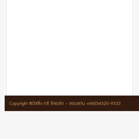
Copyright ®วิชชิ่ง ทรี รีสอร์ท – ขอนแก่น +66(0)4320–9333
Internal User